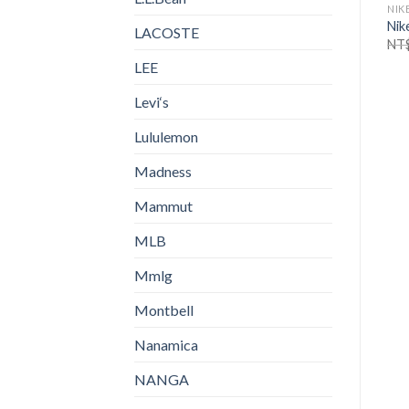
NIK
Ni
LACOSTE
NT
LEE
Levi‘s
Lululemon
Madness
Mammut
MLB
Mmlg
Montbell
Nanamica
NANGA