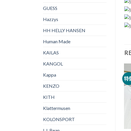
GUESS
Hazzys
HH HELLY HANSEN
Human Made
R
KAILAS
KANGOL
Kappa
THE NORTH FACE
NIKE
特價
特價
特
The North Face 男女情侶戶
NIKE 刺繡LOGO 針織吊帶連
KENZO
外兔年限定短袖
衣裙
NT$
1,100.00
NT$
615.00
NT$
990.00
NT$
550.00
KITH
Klattermusen
KOLONSPORT
L.L.Bean