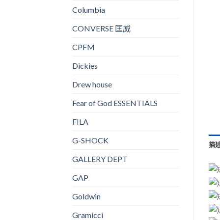
Columbia
CONVERSE 匡威
CPFM
Dickies
Drew house
Fear of God ESSENTIALS
FILA
G-SHOCK
描
GALLERY DEPT
GAP
Goldwin
Gramicci