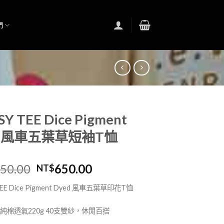
們
SY TEE Dice Pigment
d 風車五葉草短袖T恤
150.00
650.00
NT$
EE Dice Pigment Dyed
風車五葉草印花
T
恤
純棉透氣
220g 40
支雙紗，休閒百搭