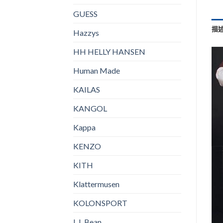
GUESS
描
Hazzys
HH HELLY HANSEN
Human Made
KAILAS
KANGOL
Kappa
KENZO
KITH
Klattermusen
KOLONSPORT
L.L.Bean