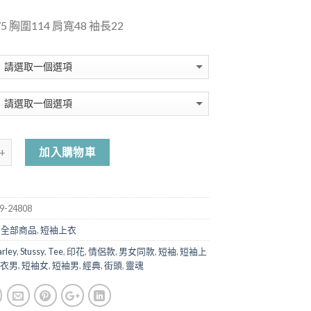
75
胸圍
114
肩寬
48
袖長
22
加入購物車
9-24808
,
全部商品
,
短袖上衣
rley
,
Stussy
,
Tee
,
印花
,
情侶款
,
男女同款
,
短袖
,
短袖上
衣男
,
短袖女
,
短袖男
,
經典
,
街頭
,
靈魂