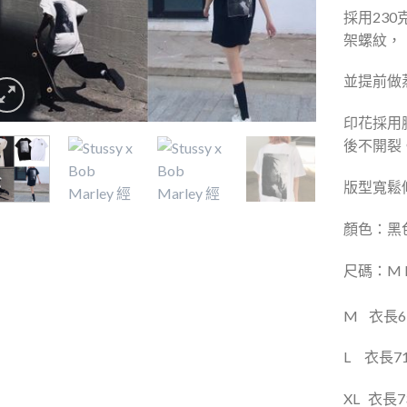
採用
230
架螺紋，
並提前做
印花採用
後不開裂
版型寬鬆
顏色：黑
尺碼：M L 
M
衣長
L
衣長
7
XL
衣長
7