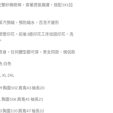
克雙紗精梳棉，穿著透氣親膚，搭配
1
X
1
拉
蒸汽預縮，預防縮水，百洗不變形
膠漿印花，前後
3
道印花工序加固印花，洗
。
修身，任何體型都可穿，男女同款、情侶款
色 白色
XL 2XL
69
胸圍
102
肩寬
43
袖長
20
1
胸圍
106
肩寬
45
袖長
21
3
胸圍
110
肩寬
47
袖長
22