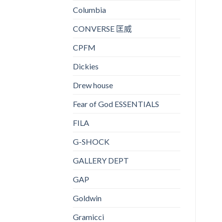
Columbia
CONVERSE 匡威
CPFM
Dickies
Drew house
Fear of God ESSENTIALS
FILA
G-SHOCK
GALLERY DEPT
GAP
Goldwin
Gramicci