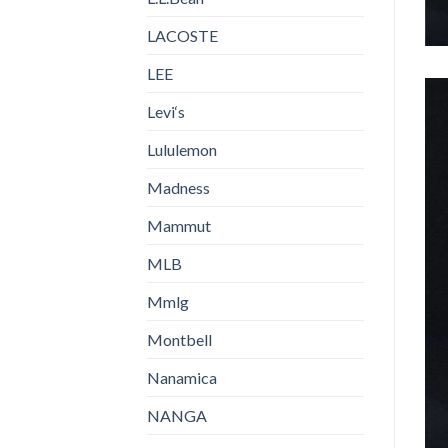
LACOSTE
LEE
Levi‘s
Lululemon
Madness
Mammut
MLB
Mmlg
Montbell
Nanamica
NANGA