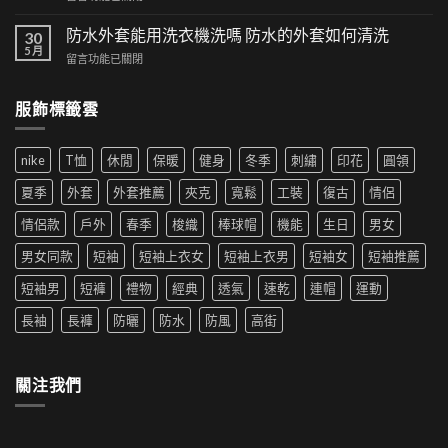
集：
〈漁
以
高
夫
防水外套能用洗衣機洗嗎 防水的外套如何清洗
時
30
街
帽
5 月
尚！
風
在
留言功能已關閉
如
工
格
〈防
何
裝
帶
水
穿
短
服飾標籤雲
來
外
搭|
褲
的
套
男
成
時
能
生
為
尚
nike
T恤
休閒
保暖
健身
冬季
刺繡
印花
圓領
用
穿
夏
革
洗
搭
季
夏季
外套
外套推薦
夾克
寬鬆
工裝
復古
情侶
新〉
衣
推
新
中
機
薦|
寵〉
情侶款
戶外
春季
梭織
棒球帽
機能
生日
男女
洗
女
中
嗎
生
男女同款
短袖
短袖上衣女
短袖上衣男
短袖女
短袖推薦
防
穿
水
搭
短袖男
短褲
禮物
經典
透氣
速乾
連帽
運動
的
推
外
薦〉
長袖
長褲
防曬
防水
防風
高街
套
中
如
何
清
關注我們
洗〉
中