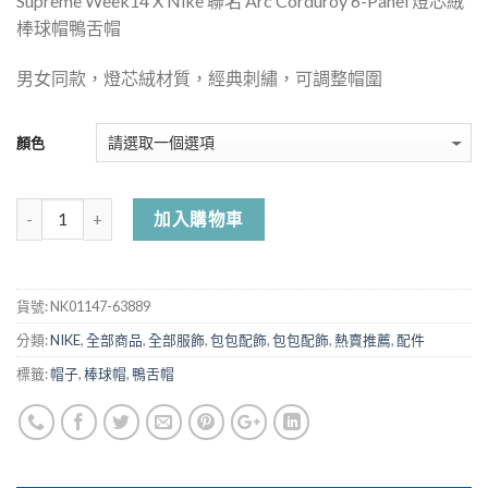
Supreme Week14 X Nike 聯名 Arc Corduroy 6-Panel 燈芯絨
棒球帽鴨舌帽
男女同款，燈芯絨材質，經典刺繡，可調整帽圍
顏色
加入購物車
貨號:
NK01147-63889
分類:
NIKE
,
全部商品
,
全部服飾
,
包包配飾
,
包包配飾
,
熱賣推薦
,
配件
標籤:
帽子
,
棒球帽
,
鴨舌帽