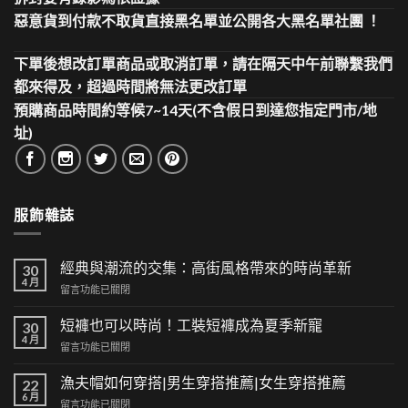
惡意貨到付款不取貨直接黑名單並公開各大黑名單社團 ！
下單後想改訂單商品或取消訂單，請在隔天中午前聯繫我們
都來得及，超過時間將無法更改訂單
預購商品時間約等候7~14天(不含假日到達您指定門市/地
址)
服飾雜誌
經典與潮流的交集：高街風格帶來的時尚革新
30
4 月
在
留言功能已關閉
〈經
典
短褲也可以時尚！工裝短褲成為夏季新寵
30
與
4 月
在
留言功能已關閉
潮
〈短
流
褲
漁夫帽如何穿搭|男生穿搭推薦|女生穿搭推薦
的
22
也
6 月
交
在
留言功能已關閉
可