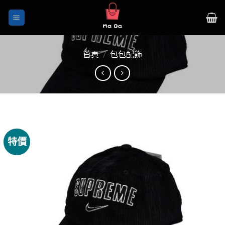
Skip
to
content
首頁
/
包包配飾
特價