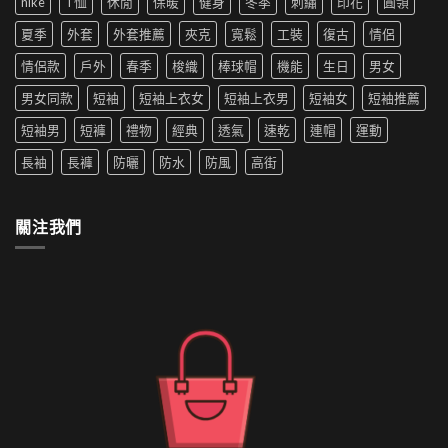
nike
T恤
休閒
保暖
健身
冬季
刺繡
印花
圓領
用
穿
夏
革
洗
搭
季
夏季
外套
外套推薦
夾克
寬鬆
工裝
復古
情侶
新〉
衣
推
新
中
機
薦|
寵〉
情侶款
戶外
春季
梭織
棒球帽
機能
生日
男女
洗
女
中
嗎
生
男女同款
短袖
短袖上衣女
短袖上衣男
短袖女
短袖推薦
防
穿
水
搭
短袖男
短褲
禮物
經典
透氣
速乾
連帽
運動
的
推
外
薦〉
長袖
長褲
防曬
防水
防風
高街
套
中
如
何
清
關注我們
洗〉
中