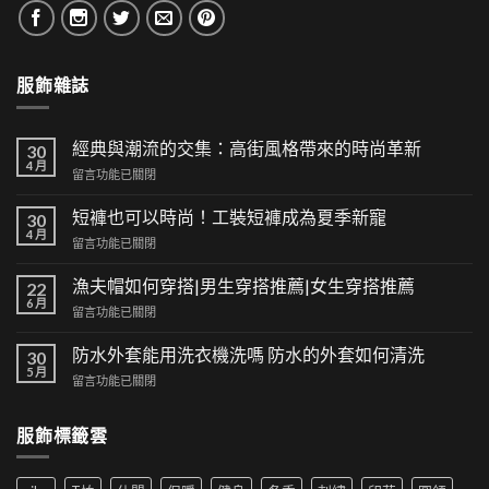
服飾雜誌
經典與潮流的交集：高街風格帶來的時尚革新
30
4 月
在
留言功能已關閉
〈經
典
短褲也可以時尚！工裝短褲成為夏季新寵
30
與
4 月
在
留言功能已關閉
潮
〈短
流
褲
漁夫帽如何穿搭|男生穿搭推薦|女生穿搭推薦
的
22
也
6 月
交
在
留言功能已關閉
可
集：
〈漁
以
高
夫
防水外套能用洗衣機洗嗎 防水的外套如何清洗
時
30
街
帽
5 月
尚！
風
在
留言功能已關閉
如
工
格
〈防
何
裝
帶
水
穿
短
服飾標籤雲
來
外
搭|
褲
的
套
男
成
時
能
生
為
尚