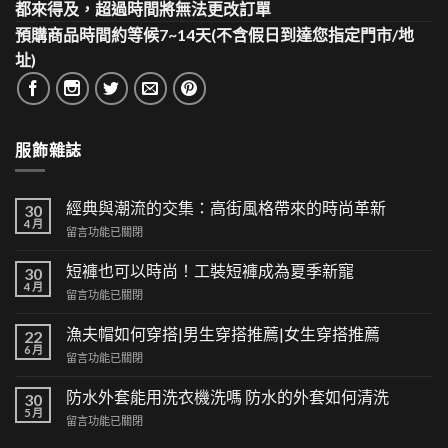
都來得及，超過時間將無法更改訂單
預購商品時間約等候7~14天(不含假日到達您指定門市/地
址)
服飾雜誌
經典與潮流的交集：高街風格帶來的時尚革新
30
4 月
在
留言功能已關閉
〈經
典
短褲也可以時尚！工裝短褲成為夏季新寵
30
與
4 月
在
留言功能已關閉
潮
〈短
流
褲
漁夫帽如何穿搭|男生穿搭推薦|女生穿搭推薦
的
22
也
6 月
交
在
留言功能已關閉
可
集：
〈漁
以
高
夫
防水外套能用洗衣機洗嗎 防水的外套如何清洗
時
30
街
帽
5 月
尚！
風
在
留言功能已關閉
如
工
格
〈防
何
裝