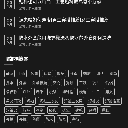
短褲也可以時尚！工裝短褲成為夏季新寵
30
與
4 月
在
留言功能已關閉
潮
〈短
流
褲
漁夫帽如何穿搭|男生穿搭推薦|女生穿搭推薦
的
22
也
6 月
交
在
留言功能已關閉
可
集：
〈漁
以
高
夫
防水外套能用洗衣機洗嗎 防水的外套如何清洗
時
30
街
帽
5 月
尚！
風
在
留言功能已關閉
如
工
格
〈防
何
裝
帶
水
穿
短
服飾標籤雲
來
外
搭|
褲
的
套
男
成
時
能
生
為
尚
nike
T恤
休閒
保暖
健身
冬季
刺繡
印花
圓領
用
穿
夏
革
洗
搭
季
夏季
外套
外套推薦
夾克
寬鬆
工裝
復古
情侶
新〉
衣
推
新
中
機
薦|
寵〉
情侶款
戶外
春季
梭織
棒球帽
機能
生日
男女
洗
女
中
嗎
生
男女同款
短袖
短袖上衣女
短袖上衣男
短袖女
短袖推薦
防
穿
水
搭
短袖男
短褲
禮物
經典
透氣
速乾
連帽
運動
的
推
外
薦〉
長袖
長褲
防曬
防水
防風
高街
套
中
如