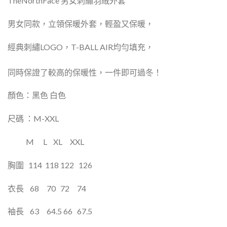
TheNorthFace
男女刺繡羽絨外套
男女同款，立領保暖外套，輕盈又保暖，
經典刺繡LOGO，T-BALL AIR
均勻填充，
同時保證了較高的保暖性，一件即可過冬！
顏色：
黑色
白色
尺碼
：
M-XXL
M
L
XL
XXL
胸圍
114
118 122
126
衣長
68
70
72
74
袖長
63
64.5 66
67.5