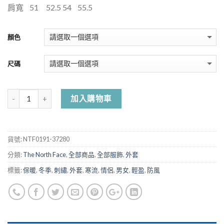
肩寬
51
52.5 54
55.5
顏色
尺碼
加入購物車
貨號:
NTF0191-37280
分類:
The North Face
,
全部商品
,
全部服飾
,
外套
標籤:
保暖
,
冬季
,
刺繡
,
外套
,
寒流
,
情侶
,
男女
,
輕盈
,
防風