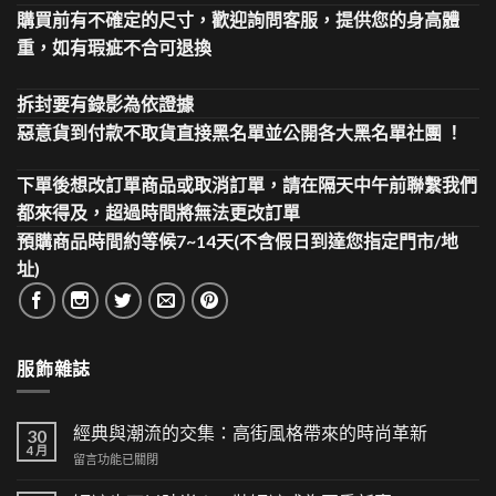
購買前有不確定的尺寸，歡迎詢問客服，提供您的身高體
重，如有瑕疵不合可退換
拆封要有錄影為依證據
惡意貨到付款不取貨直接黑名單並公開各大黑名單社團 ！
下單後想改訂單商品或取消訂單，請在隔天中午前聯繫我們
都來得及，超過時間將無法更改訂單
預購商品時間約等候7~14天(不含假日到達您指定門市/地
址)
服飾雜誌
經典與潮流的交集：高街風格帶來的時尚革新
30
4 月
在
留言功能已關閉
〈經
典