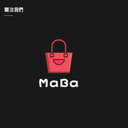
何
清
關注我們
洗〉
中