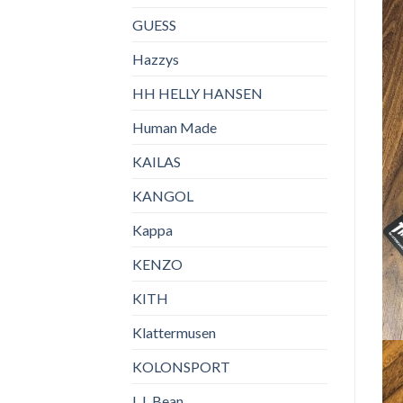
GUESS
Hazzys
HH HELLY HANSEN
Human Made
KAILAS
KANGOL
Kappa
KENZO
KITH
Klattermusen
KOLONSPORT
L.L.Bean