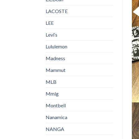
LACOSTE
LEE
Levi‘s
Lululemon
Madness
Mammut
MLB
Mmlg
Montbell
Nanamica
NANGA