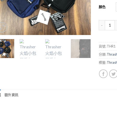
顏色
貨號:
THR1
分類:
Thrash
標籤:
Thrash
述
額外資訊