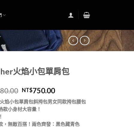
們
asher火焰小包單肩包
280.00
750.00
NT$
火焰小包單肩包斜挎包男女同款挎包腰包
熱款小身材大容量！
！
款，無敵百搭！兩色齊發：黑色藏青色