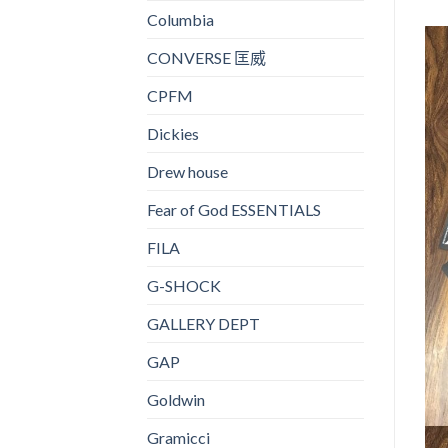
Columbia
CONVERSE 匡威
CPFM
Dickies
Drew house
Fear of God ESSENTIALS
FILA
G-SHOCK
GALLERY DEPT
GAP
Goldwin
Gramicci