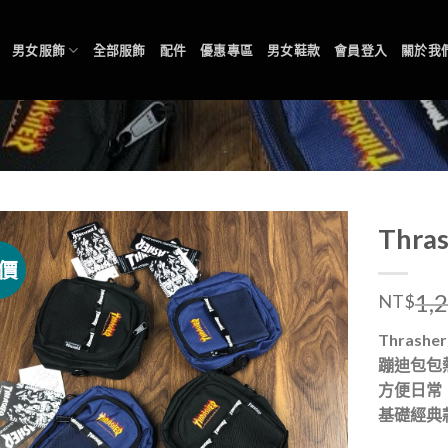
男女服飾
全部服飾
配件
優惠專區
男女鞋款
會員登入
關於我
Thr
價
1,
NT$
Thrasher
蹦迪包包
方便日常
基礎經典