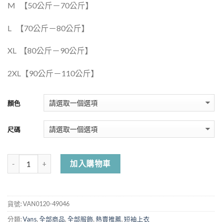
M
【50公斤－70公斤】
L
【70公斤－80公斤】
XL
【80公斤－90公斤】
2XL【90公斤－110公斤】
顏色
尺碼
加入購物車
貨號:
VAN0120-49046
分類:
Vans
,
全部商品
,
全部服飾
,
熱賣推薦
,
短袖上衣