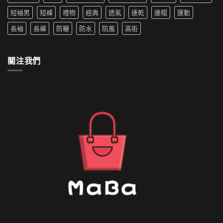
穿
水
搭
短袖男
短褲
禮物
經典
透氣
速乾
連帽
運動
的
推
外
薦〉
長袖
長褲
防曬
防水
防風
高街
套
中
如
何
清
關注我們
洗〉
中