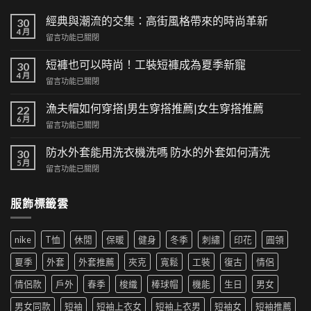
經典與潮流的交集：高街風格帶來的時尚革新
30
4 月
在
留言功能已關閉
〈經
典
短褲也可以時尚！工裝短褲成為夏季新寵
30
與
4 月
在
留言功能已關閉
潮
〈短
流
褲
漁夫帽如何穿搭|男生穿搭推薦|女生穿搭推薦
的
22
也
6 月
交
在
留言功能已關閉
可
集：
〈漁
以
高
夫
防水外套能用洗衣機洗嗎 防水的外套如何清洗
時
30
街
帽
5 月
尚！
風
在
留言功能已關閉
如
工
格
〈防
何
裝
帶
水
穿
短
服飾標籤雲
來
外
搭|
褲
的
套
男
成
時
能
生
為
尚
nike
T恤
休閒
保暖
健身
冬季
刺繡
印花
圓領
用
穿
夏
革
洗
搭
季
夏季
外套
外套推薦
夾克
寬鬆
工裝
復古
情侶
新〉
衣
推
新
中
機
薦|
寵〉
情侶款
戶外
春季
梭織
棒球帽
機能
生日
男女
洗
女
中
嗎
生
男女同款
短袖
短袖上衣女
短袖上衣男
短袖女
短袖推薦
防