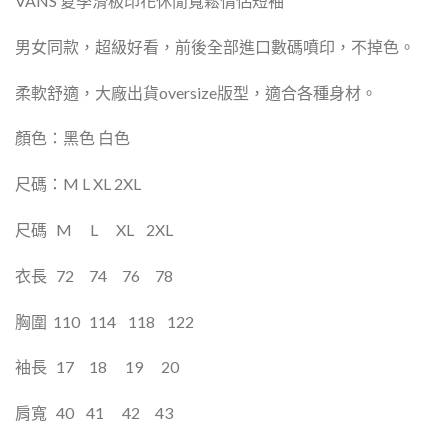
VANS 夏季滑板
印花休閒寬鬆情侶短袖
男女同款，
超級好看，
前後全部進口數碼噴印，不掉色。
柔軟舒適，大廠出貨
oversize版型，適合各種身材。
顏色：黑色 白色
尺碼：M L XL 2XL
尺碼
M
L
XL
2XL
衣長
72
74
76
78
胸圍
110
114
118
122
袖長
17
18
19
20
肩寬
40
41
42
43