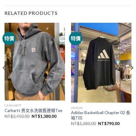
RELATED PRODUCTS
特價
特價
CARHARTT
ADIDAS
Carhartt 男女水洗做舊連帽Tee
Adidas Basketball Chapter 02 長
NT$
2,450.00
NT$
1,380.00
袖TEE
NT$
1,380.00
NT$
790.00