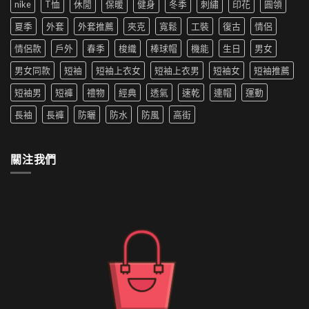
尚
nike
T恤
休閒
保暖
健身
冬季
刺繡
印花
圓領
用
穿
夏
革
洗
搭
季
夏季
外套
外套推薦
夾克
寬鬆
工裝
復古
情侶
新〉
衣
推
新
中
機
薦|
寵〉
情侶款
戶外
春季
梭織
棒球帽
機能
生日
男女
洗
女
中
嗎
生
男女同款
短袖
短袖上衣女
短袖上衣男
短袖女
短袖推薦
防
穿
水
搭
短袖男
短褲
禮物
經典
透氣
速乾
連帽
運動
的
推
外
薦〉
長袖
長褲
防曬
防水
防風
高街
套
中
如
何
清
關注我們
洗〉
中