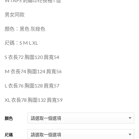
WTAPS
刺繡印花長袖
T
恤
男女同款
顏色：黑色 灰綠色
尺碼：
S M L XL
S
衣長
72
胸圍
120
肩寬
54
M
衣長
74
胸圍
124
肩寬
56
L
衣長
76
胸圍
128
肩寬
57
XL
衣長
78
胸圍
132
肩寬
59
顏色
尺碼