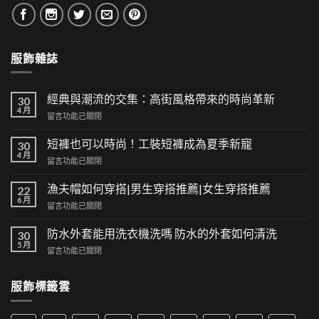
服飾雜誌
經典與潮流的交集：高街風格帶來的時尚革新
30
4 月
在
留言功能已關閉
〈經
典
短褲也可以時尚！工裝短褲成為夏季新寵
30
與
4 月
在
留言功能已關閉
潮
〈短
流
褲
漁夫帽如何穿搭|男生穿搭推薦|女生穿搭推薦
的
22
也
6 月
交
在
留言功能已關閉
可
集：
〈漁
以
高
夫
防水外套能用洗衣機洗嗎 防水的外套如何清洗
時
30
街
帽
5 月
尚！
風
在
留言功能已關閉
如
工
格
〈防
何
裝
帶
水
穿
短
服飾標籤雲
來
外
搭|
褲
的
套
男
成
時
能
生
為