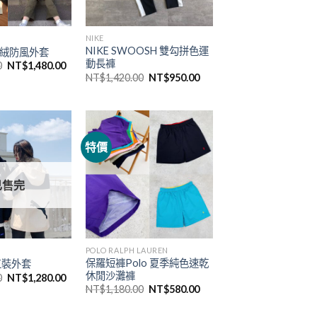
NIKE
NIKE SWOOSH 雙勾拼色運
季羽絨防風外套
動長褲
0
NT$
1,480.00
NT$
1,420.00
NT$
950.00
特價
已售完
POLO RALPH LAUREN
保羅短褲Polo 夏季純色速乾
工裝外套
休閒沙灘褲
0
NT$
1,280.00
NT$
1,180.00
NT$
580.00