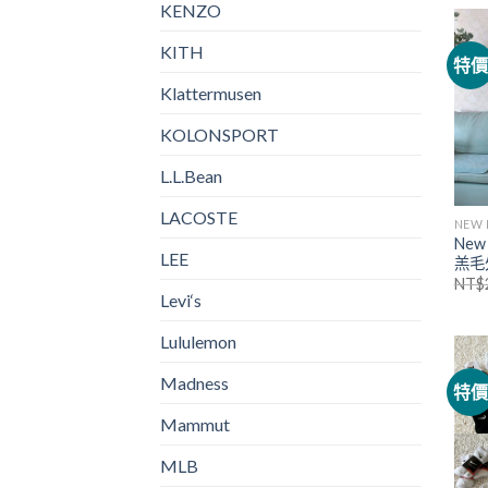
KENZO
KITH
特
Klattermusen
KOLONSPORT
L.L.Bean
LACOSTE
NEW 
New
LEE
羔毛
NT$
Levi‘s
Lululemon
Madness
特
Mammut
MLB