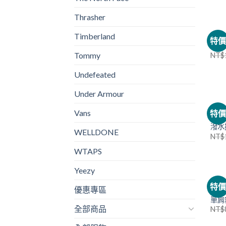
Thrasher
Timberland
NIKE
特
NI
Tommy
NT$
Undefeated
Under Armour
THE 
Vans
特
The
潑水
WELLDONE
NT$
WTAPS
Yeezy
NIKE
特
優惠專區
NI
單肩
全部商品
NT$