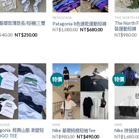
PATAGONIA
THE NORTH F
ke基礎款薄款長/短襪(三雙
The North
Patagonia 8色速乾運動短褲
)
裝運動短褲
NT$
1,080.00
NT$
680.00
540.00
NT$
250.00
NT$
980.00
價
特價
特價
GONIA
NIKE
NIKE
agonia 經典山脈 漸變短
Nike 基礎純棉短袖Tee
Nike 拼接
OGO TEE
NT$
980.00
NT$
490.00
NT$
1,680.0