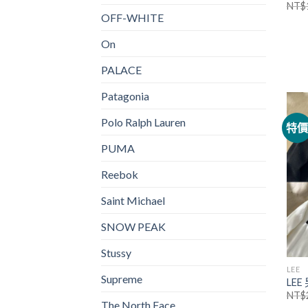
NT$
OFF-WHITE
On
PALACE
Patagonia
Polo Ralph Lauren
特
PUMA
Reebok
Saint Michael
SNOW PEAK
Stussy
LEE
Supreme
LE
NT$
The North Face