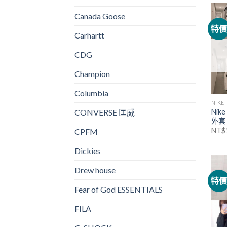
Canada Goose
特
Carhartt
CDG
Champion
Columbia
NIKE
CONVERSE 匡威
Nik
外套
NT$
CPFM
Dickies
Drew house
特
Fear of God ESSENTIALS
FILA