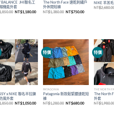
 BALANCE JHI聯名工
The North Face 速乾刺繡戶
NIKE 羊
帽機能外套
外休閒短褲
NT$
2,680.0
1,850.00
NT$
1,180.00
NT$
1,380.00
NT$
750.00
價
特價
特價
PATAGONIA
THE NORTH F
SSY x NIKE 聯名半拉鍊
Patagonia 新款鬆緊腰速乾短
The North
防風外套
褲
外套
1,850.00
NT$
1,050.00
NT$
1,280.00
NT$
680.00
NT$
1,980.0