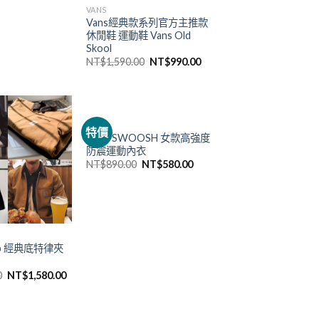
VANS
Vans經典款系列官方主推款
休閒鞋 運動鞋 Vans Old
Skool
NT$
1,590.00
NT$
990.00
NIKE
特價
NIKE SWOOSH 女款高強度
防震運動內衣
NT$
890.00
NT$
580.00
 wip 經典底特律夾
0
NT$
1,580.00