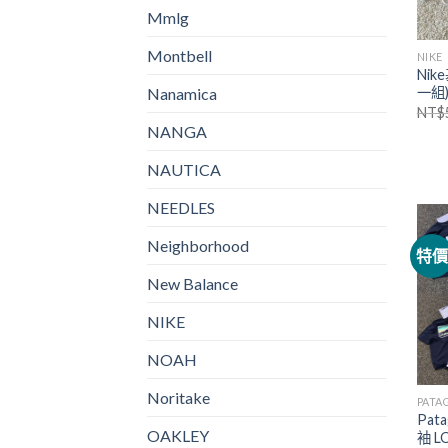
Mmlg
Montbell
NIKE
Ni
Nanamica
一組
NT$
NANGA
NAUTICA
NEEDLES
Neighborhood
特
New Balance
NIKE
NOAH
Noritake
PATA
Pat
OAKLEY
袖 L