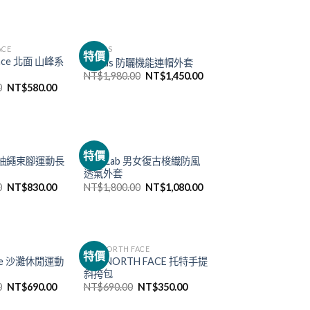
ACE
ADIDAS
特價
Face 北面 山峰系
Adidas 防曬機能連帽外套
NT$
1,980.00
NT$
1,450.00
0
NT$
580.00
NIKE
特價
運動抽繩束腳運動長
Nike Lab 男女復古梭織防風
透氣外套
0
NT$
830.00
NT$
1,800.00
NT$
1,080.00
THE NORTH FACE
特價
Nike 沙灘休閒運動
THE NORTH FACE 托特手提
斜挎包
0
NT$
690.00
NT$
690.00
NT$
350.00