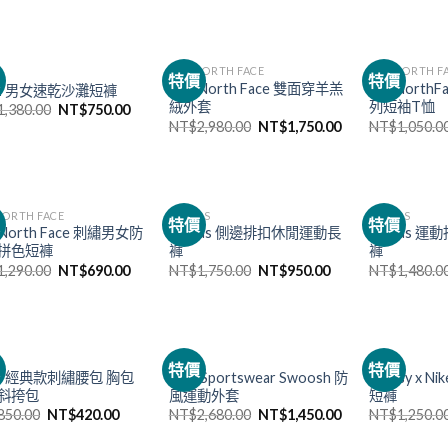
THE NORTH FACE
THE NORTH F
價
特價
特價
The North Face 雙面穿羊羔
TheNorth
KE 男女速乾沙灘短褲
絨外套
列短袖T恤
1,380.00
NT$
750.00
NT$
2,980.00
NT$
1,750.00
NT$
1,050.0
已售完
NORTH FACE
ADIDAS
ADIDAS
價
特價
特價
 North Face 刺繡男女防
Adidas 側邊排扣休閒運動長
Adidas 
拼色短褲
褲
褲
1,290.00
NT$
690.00
NT$
1,750.00
NT$
950.00
NT$
1,480.0
NIKE
NIKE
價
特價
特價
KE 經典款刺繡腰包 胸包
Nike Sportswear Swoosh 防
Stussy x 
斜挎包
風運動外套
短褲
850.00
NT$
420.00
NT$
2,680.00
NT$
1,450.00
NT$
1,250.0