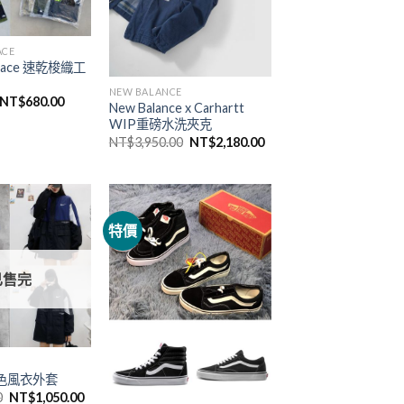
ACE
 Face 速乾梭織工
NEW BALANCE
NT$
680.00
New Balance x Carhartt
WIP重磅水洗夾克
NT$
3,950.00
NT$
2,180.00
特價
已售完
撞色風衣外套
0
NT$
1,050.00