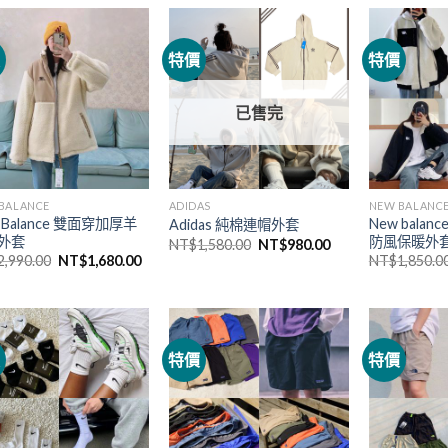
價
特價
特價
已售完
BALANCE
ADIDAS
NEW BALANC
 Balance 雙面穿加厚羊
New bala
Adidas 純棉連帽外套
外套
防風保暖外
NT$
1,580.00
NT$
980.00
2,990.00
NT$
1,680.00
NT$
1,850.0
價
特價
特價