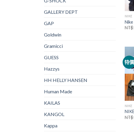
G-SHOCK
GALLERY DEPT
NIKE
Ni
GAP
NT$
Goldwin
Gramicci
GUESS
特
Hazzys
HH HELLY HANSEN
Human Made
KAILAS
NIKE
NI
KANGOL
NT$
Kappa