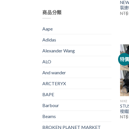
NEW
裝連
商品分類
NT$
Aape
Adidas
Alexander Wang
特
ALO
And wander
ARCTERYX
BAPE
NIKE
Barbour
STU
梭織
Beams
NT$
BROKEN PLANET MARKET