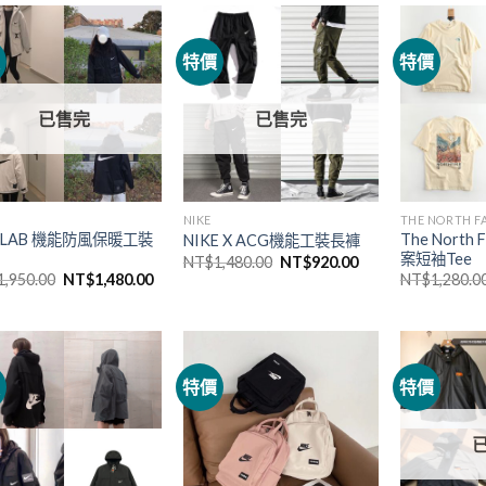
價
特價
特價
已售完
已售完
NIKE
THE NORTH F
e LAB 機能防風保暖工裝
The North
NIKE X ACG機能工裝長褲
案短袖Tee
NT$
1,480.00
NT$
920.00
1,950.00
NT$
1,480.00
NT$
1,280.0
價
特價
特價