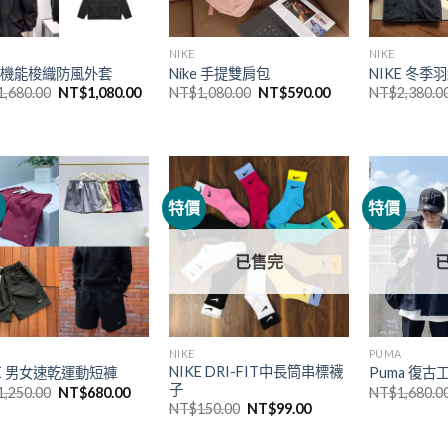
NIKE
NIKE
ke 機能梭織防風外套
Nike 手提雙肩包
NIKE 冬
1,680.00
NT$
1,080.00
NT$
1,080.00
NT$
590.00
NT$
2,380.0
價
特價
特價
已售完
NIKE
PUMA
NIKE DRI-FIT中長筒串標襪
KE 男女速乾運動短褲
Puma 復古
子
1,250.00
NT$
680.00
NT$
1,680.0
NT$
150.00
NT$
99.00